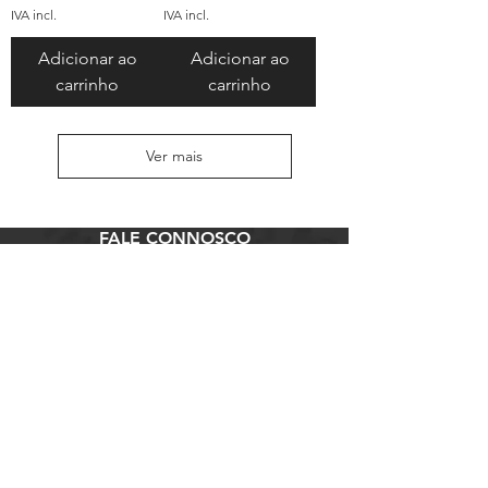
IVA incl.
IVA incl.
Adicionar ao
Adicionar ao
carrinho
carrinho
Ver mais
FALE CONNOSCO
Explore
Informação
Redes Sociais
Telem:
+351 913 473 453
Loja
Termos e Condições