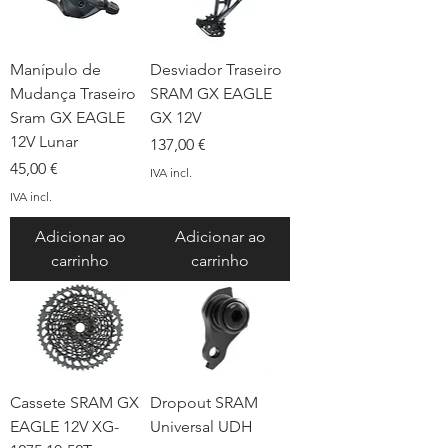
Manípulo de
Desviador Traseiro
Mudança Traseiro
SRAM GX EAGLE
Sram GX EAGLE
GX 12V
12V Lunar
Preço
137,00 €
Preço
45,00 €
IVA incl.
IVA incl.
Adicionar ao
Adicionar ao
carrinho
carrinho
Cassete SRAM GX
Dropout SRAM
EAGLE 12V XG-
Universal UDH