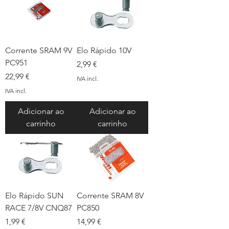
Corrente SRAM 9V
Elo Rápido 10V
PC951
Preço
2,99 €
Preço
22,99 €
IVA incl.
IVA incl.
Adicionar ao
Adicionar ao
carrinho
carrinho
Elo Rápido SUN
Corrente SRAM 8V
RACE 7/8V CNQ87
PC850
Preço
Preço
1,99 €
14,99 €