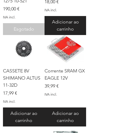
1275 10-52T
Preço
18,00 €
Preço
190,00 €
IVA incl.
IVA incl.
Adicionar ao
Esgotado
carrinho
CASSETE 8V
Corrente SRAM GX
SHIMANO ALTUS
EAGLE 12V
11-32D
Preço
39,99 €
Preço
17,99 €
IVA incl.
IVA incl.
Adicionar ao
Adicionar ao
carrinho
carrinho