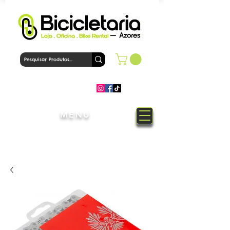
MENU
Bem-Vindo à loja Bicicletaria
Azores