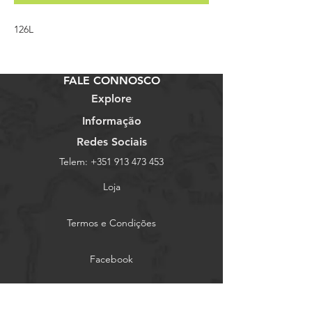
126L
FALE CONNOSCO
Explore
Informação
Redes Sociais
Telem:
+351 913 473 453
Loja
Termos e Condições
Facebook
Email:
bicicletariaaz@gmail.com