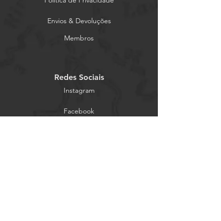
Envios & Devoluções
Membros
Redes Sociais
Instagram
Facebook
2022 © Bicicletaria Azores Todos os
direitos reservados.
FALE CONNOSCO
Explore