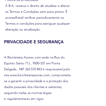
A B.A. reserva o direito de atualizar e alterar
os Termos e Condições sem aviso prévio. É
aconselhável verificar periodicamente os
Termos e condições para averiguar qualquer
alteração ou
atualização
.
PRIVACIDADE E SEGURANÇA
A Bicicletaria Azores com sede na Rua do
Espírito Santo 71J ,
9500-337
em Ponta
Delgada , NIF
263 570 843
é responsável pelo
site
www.bicicletariaazores.com
, compromete-
se a garantir a privacidade e a
proteção
dos
dados pessoais dos clientes e visitantes,
seguindo todas as normas legais
e
regulamentares em vigor.