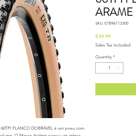
ARAME
SKU: ETB96712300
Price
€39.99
Sales Tax Included
Quantity
*
 60TPI FLANCO DOBRÁVEL é um pneu com
 volume. O Maxxis Ardent possui um relevo