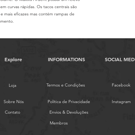
 em curvas rápidas. Os tacos centrais são
s e mais eficazes mas contém rampas de
lamento.
Explore
INFORMATIONS
SOCIAL MED
Termos e Condições
Facebook
Loja
Sobre Nós
Política de Privacidade
Instagram
Contato
Envios & Devoluções
Membros