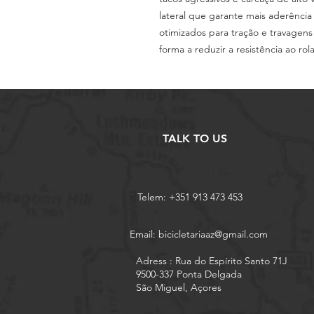
lateral que garante mais aderência
otimizados para tração e travagen
forma a reduzir a resistência ao ro
TALK TO US
Telem: +351 913 473 453
Email:
bicicletariaaz@gmail.com
Adress : Rua do Espírito Santo 71J
9500-337 Ponta Delgada
São Miguel, Açores