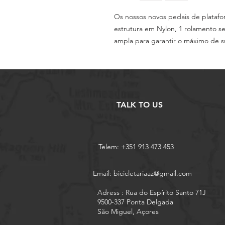
Os nossos novos pedais de platafo
estrutura em Nylon, 1 rolamento s
ampla para garantir o máximo de su
TALK TO US
Telem: +351 913 473 453
Email:
bicicletariaaz@gmail.com
Adress : Rua do Espírito Santo 71J
9500-337 Ponta Delgada
São Miguel, Açores