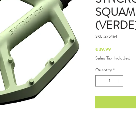
SQUAMIS
(VERDE
SKU: 275464
Price
€39.99
Sales Tax Included
Quantity
*