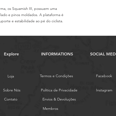
rma, os Squamish III, possuem uma
elado e pinos moldados. A plataforma é
porte e estabilidade ao pé do ciclista.
Explore
INFORMATIONS
SOCIAL MED
Termos e Condições
Facebook
Loja
Sobre Nós
Política de Privacidade
Instagram
Contato
Envios & Devoluções
Membros