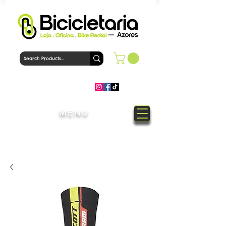
MENU
Welcome to Bicicletaria Azores
Bike Shop