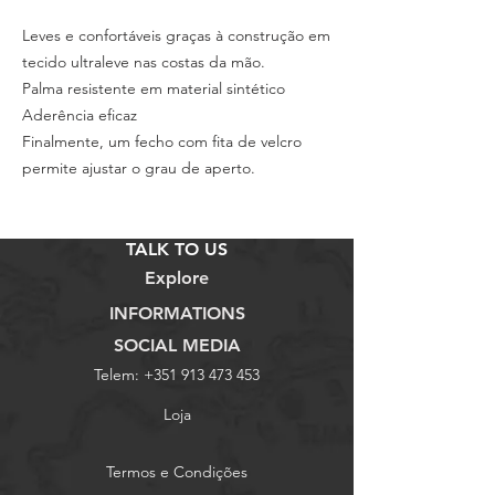
Leves e confortáveis graças à construção em
tecido ultraleve nas costas da mão.
Palma resistente em material sintético
Aderência eficaz
Finalmente, um fecho com fita de velcro
permite ajustar o grau de aperto.
TALK TO US
Explore
INFORMATIONS
SOCIAL MEDIA
Telem:
+351 913 473 453
Loja
Termos e Condições