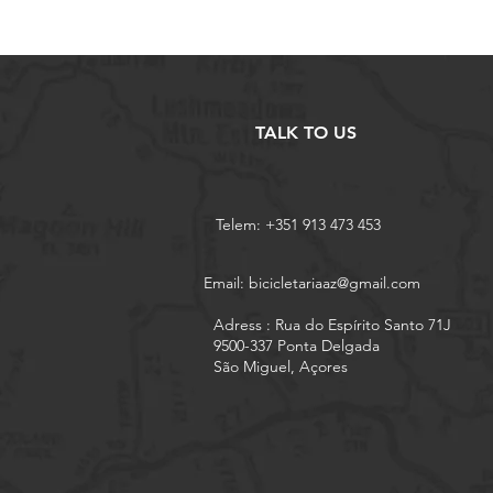
TALK TO US
Telem: +351 913 473 453
Email:
bicicletariaaz@gmail.com
Adress : Rua do Espírito Santo 71J
9500-337 Ponta Delgada
São Miguel, Açores