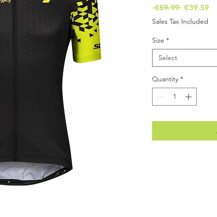
Regular
Sa
 €59.99 
€39.59
Price
Pr
Sales Tax Included
Size
*
Select
Quantity
*