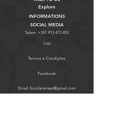
Explore
INFORMATIONS
SOCIAL MEDIA
Telem:
+351 913 473 453
Loja
Termos e Condições
Facebook
Email:
bicicletariaaz@gmail.com
Sobre Nós
Política de Privacidade
Instagram