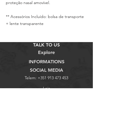
proteção nasal amovível.
** Acessórios Incluído: bolsa de transporte
+ lente transparente
TALK TO US
Explore
INFORMATIONS
SOCIAL MEDIA
Telem:
+351 913 473 453
Loja
Termos e Condições
Facebook