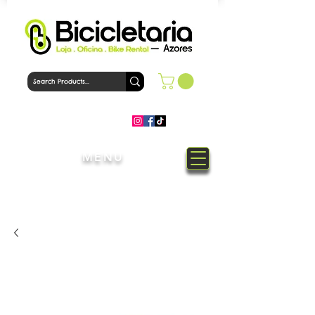
MENU
Welcome to Bicicletaria Azores
Bike Shop