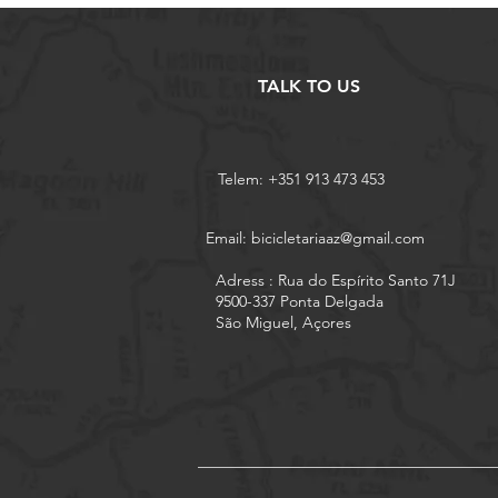
TALK TO US
Telem: +351 913 473 453
Email:
bicicletariaaz@gmail.com
Adress : Rua do Espírito Santo 71J
9500-337 Ponta Delgada
São Miguel, Açores