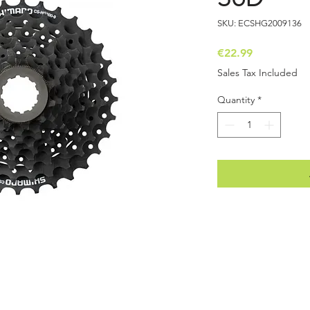
SKU: ECSHG2009136
Price
€22.99
Sales Tax Included
Quantity
*