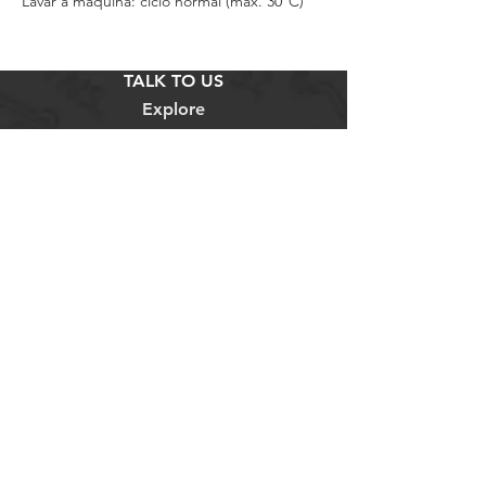
Lavar à máquina: ciclo normal (máx. 30°C)
TALK TO US
Explore
INFORMATIONS
SOCIAL MEDIA
Telem:
+351 913 473 453
Loja
Termos e Condições
Facebook
Email:
bicicletariaaz@gmail.com
Sobre Nós