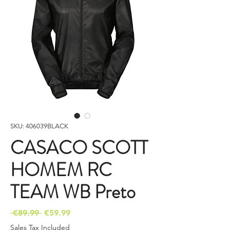
SKU: 406039BLACK
CASACO SCOTT
HOMEM RC
TEAM WB Preto
Regular
Sale
 €89.99 
€59.99
Price
Price
Sales Tax Included