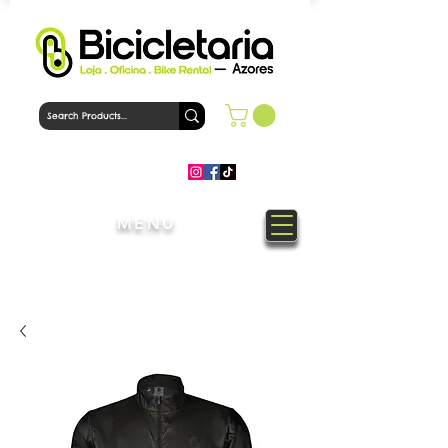
MENU
Welcome to Bicicletaria Azores
Bike Shop