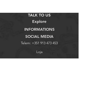
TALK TO US
Explore
INFORMATIONS
SOCIAL MEDIA
Telem:
+351 913 473 453
Loja
Termos e Condições
Facebook
Email:
bicicletariaaz@gmail.com
Sobre Nós