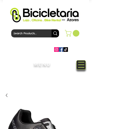
MENU
Welcome to Bicicletaria Azores
Bike Shop