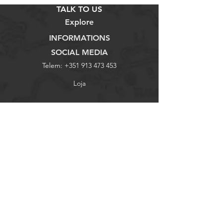
TALK TO US
Explore
INFORMATIONS
SOCIAL MEDIA
Telem:
+351 913 473 453
Loja
Termos e Condições
Facebook
Email:
bicicletariaaz@gmail.com
Sobre Nós
Política de Privacidade