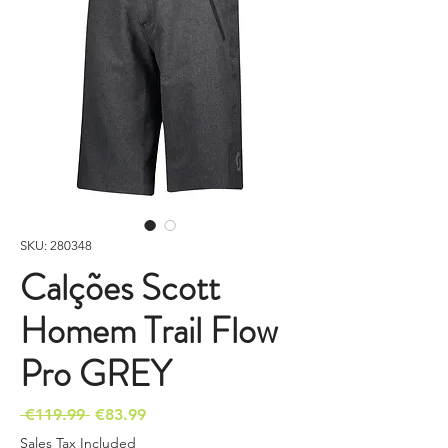
SKU: 280348
Calções Scott
Homem Trail Flow
Pro GREY
Regular
Sale
 €119.99 
€83.99
Price
Price
Sales Tax Included