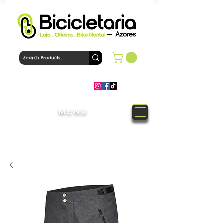
MENU
Welcome to Bicicletaria Azores
Bike Shop