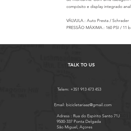
compósito e display integrado ana
VÁLVULA.: Auto Presta / Schrader
PRESSÃO MÁXIMA.: 160 PSI / 11 b
TALK TO US
Telem: +351 913 473 453
Email:
bicicletariaaz@gmail.com
Adress : Rua do Espírito Santo 71J
9500-337 Ponta Delgada
São Miguel, Açores