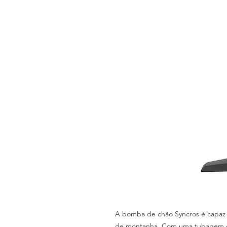
A bomba de chão Syncros é capaz 
de montanha. Com uma tubagem e