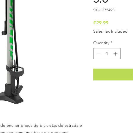
SKU: 275493
Price
€29.99
Sales Tax Included
Quantity
*
de encher pneus de bicicletas de estrada e
m aço, com uma base e a pega em