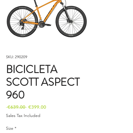
SKU: 290209
BICICLETA
SCOTT ASPECT
960
Regular
Sale
 €639.00 
€399.00
Price
Price
Sales Tax Included
Size
*