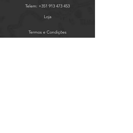
Telem:
+351 913 473 453
Loja
Termos e Condições
Facebook
Email:
bicicletariaaz@gmail.com
Sobre Nós
Política de Privacidade
Instagram
Adress : Rua do Espírito Santo 71J
9500-337 Ponta Delgada
São Miguel, Açores