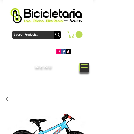
MENU
Welcome to Bicicletaria Azores
Bike Shop