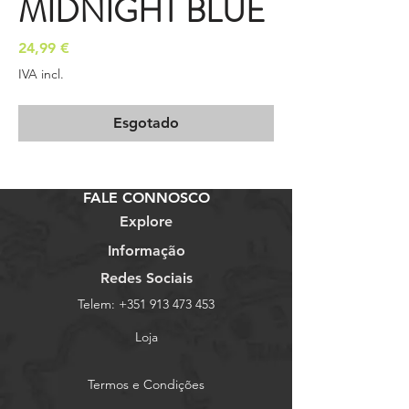
MIDNIGHT BLUE
Preço
24,99 €
IVA incl.
Esgotado
FALE CONNOSCO
Explore
Informação
Redes Sociais
Telem:
+351 913 473 453
Loja
Termos e Condições