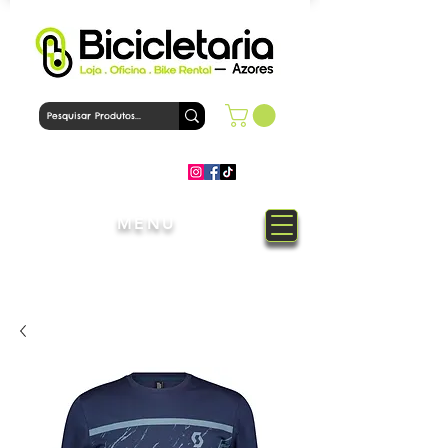
MENU
Bem-Vindo à loja Bicicletaria
Azores