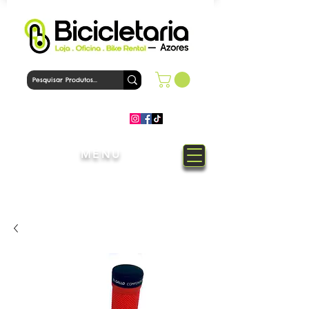
MENU
Bem-Vindo à loja Bicicletaria
Azores