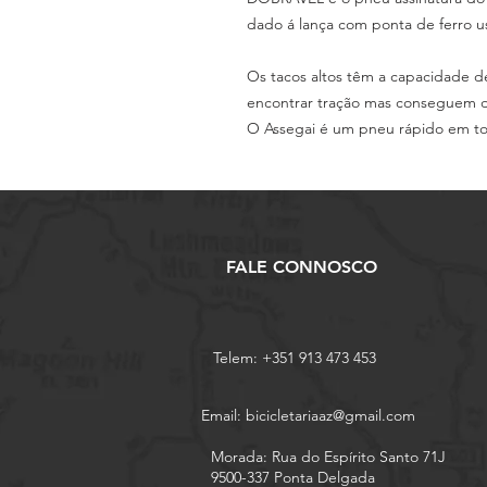
dado á lança com ponta de ferro u
Os tacos altos têm a capacidade d
encontrar tração mas conseguem d
O Assegai é um pneu rápido em to
FALE CONNOSCO
Telem: +351 913 473 453
Email:
bicicletariaaz@gmail.com
Morada: Rua do Espírito Santo 71J
9500-337 Ponta Delgada