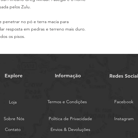
sada pelos Zulu.
e penetrar no pó e terra macia para
ar resposta em pedras e terreno mais duro.
dos os pisos.
Explore
Informação
Redes Socia
Termos e Condições
Facebook
Loja
Sobre Nós
Política de Privacidade
Instagram
Contato
Envios & Devoluções