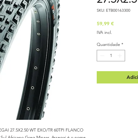
SKU: ETB00163300
Preço
59,99 €
IVA incl.
Quantidade
*
Adic
AI 27.5X2.50 WT EXO/TR 60TPI FLANCO
Sul Africano Greg Minaar. Assegai é o nome