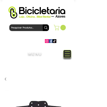
MENU
Bem-Vindo à loja Bicicletaria
Azores