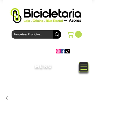
MENU
Bem-Vindo à loja Bicicletaria
Azores