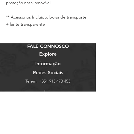
proteção nasal amovível.
** Acessórios Incluído: bolsa de transporte
+ lente transparente
FALE CONNOSCO
Explore
Informação
Redes Sociais
Telem:
+351 913 473 453
Loja
Termos e Condições
Facebook