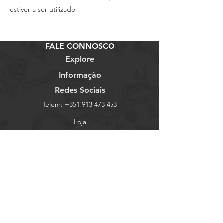
estiver a ser utilizado
FALE CONNOSCO
Explore
Informação
Redes Sociais
Telem:
+351 913 473 453
Loja
Termos e Condições
Facebook
Email:
bicicletariaaz@gmail.com
Sobre Nós