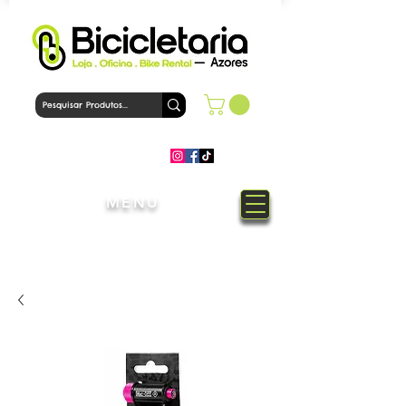
MENU
Bem-Vindo à loja Bicicletaria
Azores