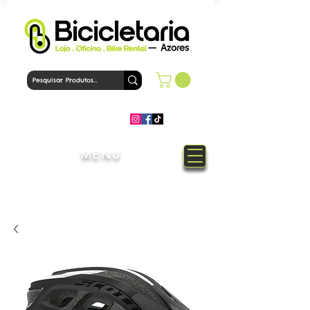
MENU
Bem-Vindo à loja Bicicletaria
Azores