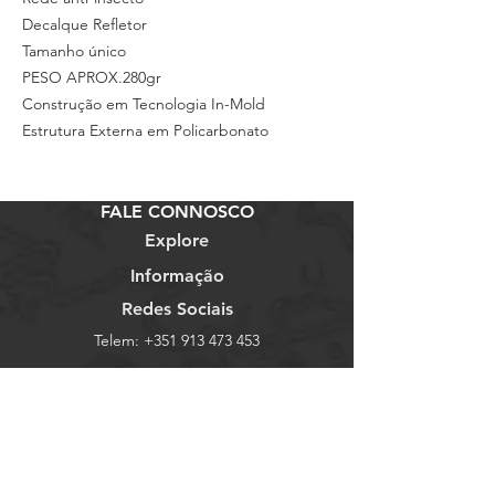
Decalque Refletor
Tamanho único
PESO APROX.280gr
Construção em Tecnologia In-Mold
Estrutura Externa em Policarbonato
FALE CONNOSCO
Explore
Informação
Redes Sociais
Telem:
+351 913 473 453
Loja
Termos e Condições
Facebook