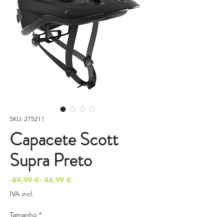
SKU: 275211
Capacete Scott
Supra Preto
Preço
Preço
 59,99 € 
44,99 €
normal
promocional
IVA incl.
Tamanho
*