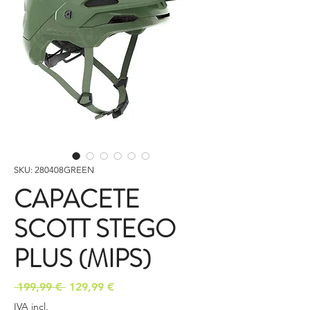
SKU: 280408GREEN
CAPACETE
SCOTT STEGO
PLUS (MIPS)
Preço
Preço
 199,99 € 
129,99 €
normal
promocional
IVA incl.