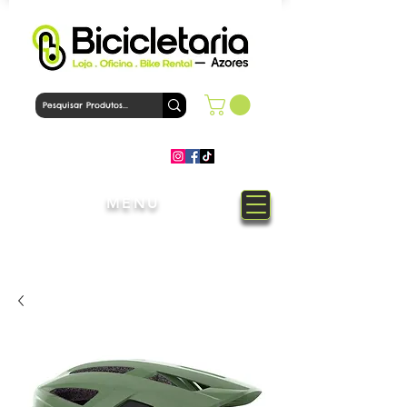
MENU
Bem-Vindo à loja Bicicletaria
Azores