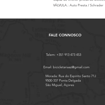
VÁLVULA.: Auto Presta / Schrader
FALE CONNOSCO
Telem: +351 913 473 453
Email:
bicicletariaaz@gmail.com
Morada: Rua do Espírito Santo 71J
9500-337 Ponta Delgada
São Miguel, Açores