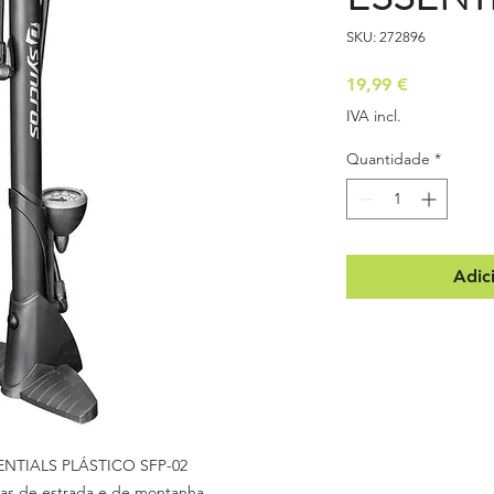
SKU: 272896
Preço
19,99 €
IVA incl.
Quantidade
*
Adic
TIALS PLÁSTICO SFP-02
tas de estrada e de montanha