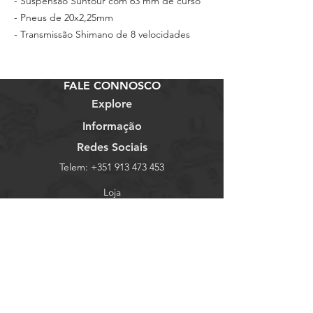
- Suspensão Suntour com 63 mm de curso
- Pneus de 20x2,25mm
- Transmissão Shimano de 8 velocidades
FALE CONNOSCO
Explore
Informação
Redes Sociais
Telem:
+351 913 473 453
Loja
Termos e Condições
Facebook
Email:
bicicletariaaz@gmail.com