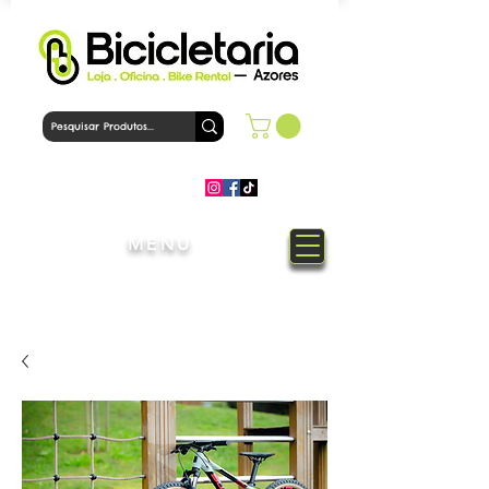
MENU
Bem-Vindo à loja Bicicletaria
Azores