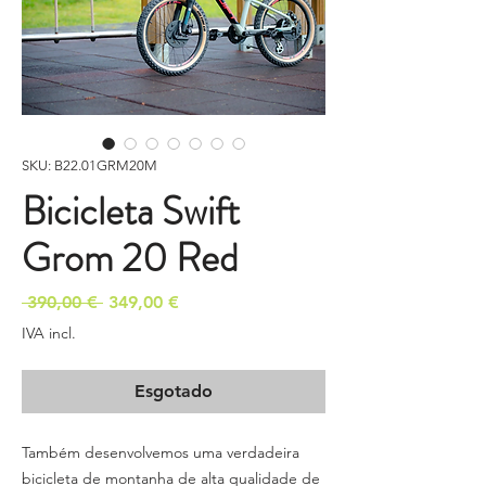
SKU: B22.01GRM20M
Bicicleta Swift
Grom 20 Red
Preço
Preço
 390,00 € 
349,00 €
normal
promocional
IVA incl.
Esgotado
Também desenvolvemos uma verdadeira
bicicleta de montanha de alta qualidade de