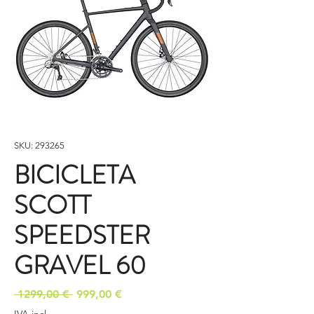
SKU: 293265
BICICLETA
SCOTT
SPEEDSTER
GRAVEL 60
Preço
Preço
 1299,00 € 
999,00 €
normal
promocional
IVA incl.