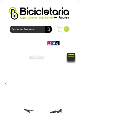
MENU
Bem-Vindo à loja Bicicletaria
Azores