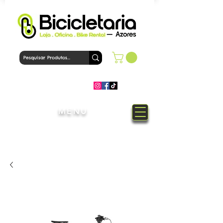
MENU
Bem-Vindo à loja Bicicletaria
Azores