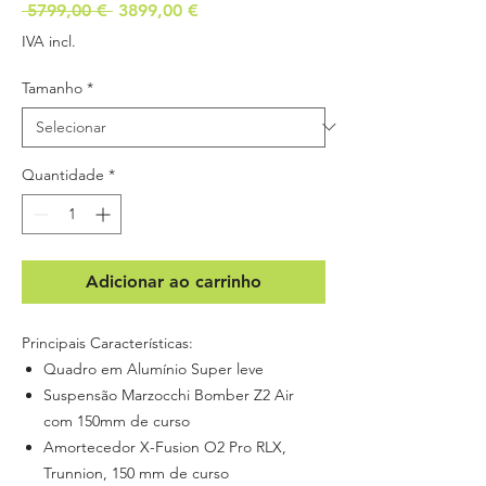
Preço
Preço
 5799,00 € 
3899,00 €
normal
promocional
IVA incl.
Tamanho
*
Quantidade
*
Adicionar ao carrinho
Principais Características:
Quadro em Alumínio Super leve
Suspensão Marzocchi Bomber Z2 Air
com 150mm de curso
Amortecedor X-Fusion O2 Pro RLX,
Trunnion, 150 mm de curso